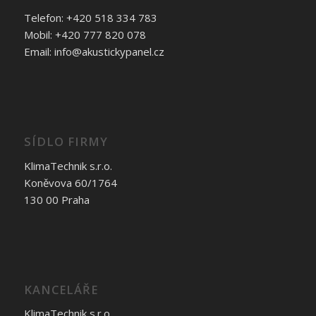
Telefon: +420 518 334 783
Mobil: +420 777 820 078
Email: info@akustickypanel.cz
SÍDLO FIRMY
KlimaTechnik s.r.o.
Koněvova 60/1764
130 00 Praha
KANCELÁŘE
KlimaTechnik s.r.o.